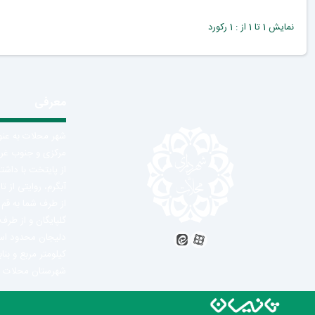
نمایش 1 تا 1 از : 1 رکورد
معرفی
شهر محلات به عنو
از پایتخت با داش
آبگرم، روایتی از 
از طرف شما به قم 
گلپایگان و از طرف
کیلومتر مربع و بن
شهرستان محلات در سل 1390 برابر 3381