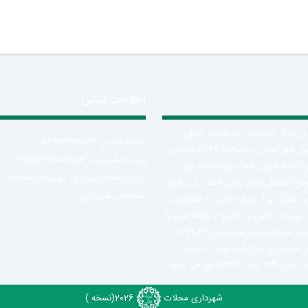
اطلاعات تماس
ان مرکز شهرستان در جنوب استان
شماره تماس: 43223022-086
مرکزی و جنوب غربی شهر تهران با مسافت 262 کیلومتری
پست الکترونیک info@mahallat.ir
تن آب و هوایی معتدل و جشمه های
آدرس: استان مرکزي، شهرستان محلات ‌‌‌،
تاریخ کهنسال ایران زمین است. این شهر
ساختمان شهرداري
و آشتیان و از طرف جنوب به اصفهان و
 غرب به خمین و اراک و از طرف شرق به
دلیجان محدود است. مساحت این شهرستان 2079.39
ابر سرشماری مرکز آمار ایران، جمعیت
5 نفر می باشد.
شهرداری محلات
2026
(نسخه )