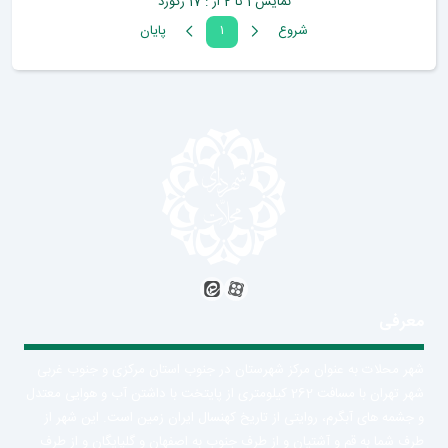
نمایش 1 تا 2 از : 17 رکورد
شروع
۱
پايان
معرفی
شهر محلات به عنوان مرکز شهرستان در جنوب استان مرکزی و جنوب غربی
شهر تهران با مسافت 262 کیلومتری از پایتخت با داشتن آب و هوایی معتدل
و جشمه های آبگرم، روایتی از تاریخ کهنسال ایران زمین است. این شهر از
طرف شما به قم و آشتیان و از طرف جنوب به اصفهان و گلپایگان و از طرف