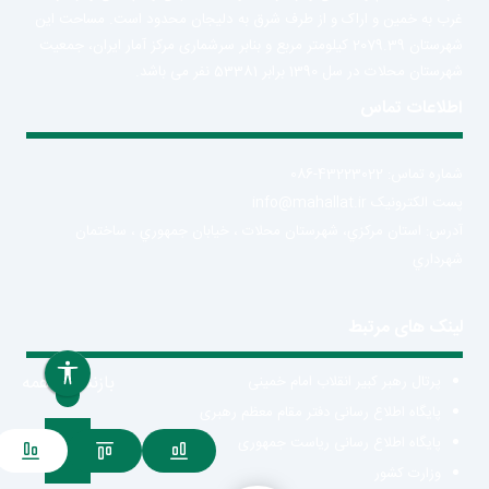
غرب به خمین و اراک و از طرف شرق به دلیجان محدود است. مساحت این
شهرستان 2079.39 کیلومتر مربع و بنابر سرشماری مرکز آمار ایران، جمعیت
شهرستان محلات در سل 1390 برابر 53381 نفر می باشد.
اطلاعات تماس
شماره تماس: 43223022-086
پست الکترونیک info@mahallat.ir
آدرس: استان مرکزي، شهرستان محلات ‌‌‌، خيابان جمهوري ، ساختمان
شهرداري
لینک های مرتبط
بازنشانی همه
پرتال رهبر کبیر انقلاب امام خمینی
پایگاه اطلاع رسانی دفتر مقام معظم رهبری
پایگاه اطلاع رسانی ریاست جمهوری
وزارت کشور